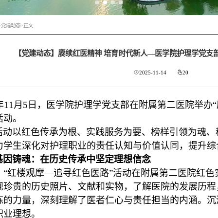
>
党建动态
>
正文
【党建动态】赓续红医精神 培育时代新人—医学院护理学党支
2025-11-14
20
25年11月5日，医学院护理学党支部在附属第二医院举办
活动。
活动以红色传承为根、实践服务为要、榜样引领为魂、
力学生深化对护理职业的责任认知与价值认同，
提升综
基因铸魂：在历史传承中坚定理想信念
时，“红楼观摩—追寻红色医路”活动在附属第二医院红
观珍贵的历史照片、文献和实物，了解医院的发展历程
炼的力量，深刻理解了医者仁心与责任担当的内涵
。沉
职业理想。