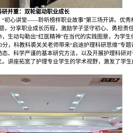
科研并重：双轮驱动职业成长
时，“初心讲堂——聆听榜样职业故事”第三场开讲。
优秀
为题，分享职业成长历程，激励学子坚守初心、勇担责
命，
生动勾勒出“红医精神”在当代的实践图景，
为学生
40分，
科教科裘关关老师带来“
启迪护理科研思维”
专题
动态、科学严谨的基本研究方法，以及开展护理科研对
义
。讲座
拓宽了护理专业学生的学术视野，
激发了学生