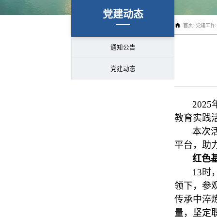
党建动态
首页
>
党建工作
通知公告
党建动态
20
教育实践
本次
平台，助
红色
13
领下，参
传承中淬
量，坚定