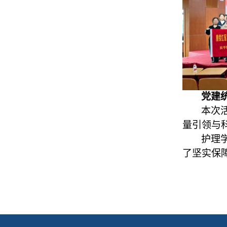
党建
本次
量引领与
护理
了坚实保