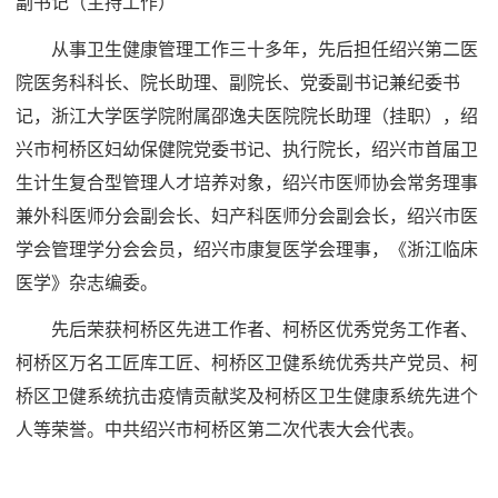
副书记（主持工作）
从事卫生健康管理工作
三十
多年，先后担任绍兴第二医
院医务科科长、院长助理、副院长、党委副书记兼纪委书
记，浙江大学医学院附属邵逸夫医院院长助理（挂职），绍
兴市柯桥区妇幼保健院党委书记、执行院长，绍兴市首届卫
生计生复合型管理人才培养对象，绍兴市医师协会常务理事
兼外科医师分会副会长、妇产科医师分会副会长，绍兴市医
学会管理学分会会员，绍兴市康复医学会理事，《浙江临床
医学》杂志编委。
先后荣获柯桥区先进工作者、柯桥区优秀党务工作者、
柯桥区万名工匠库工匠、柯桥区卫健系统优秀共产党员、柯
桥区卫健系统抗击疫情贡献奖
及
柯桥区卫生健康系统先进
个
人
等荣誉。中共绍兴市柯桥区第二次代表大会代表
。