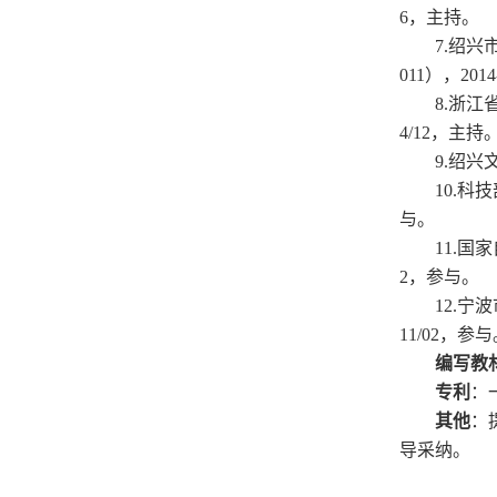
6
，主持。
7
.
绍兴
011），201
4
8
.浙江
4/12
，
主持
9
.
绍兴
1
0.
科技
与。
1
1.
国家
2，参与。
1
2.
宁波
11
/0
2，
参与
编写教
专利
：
其他
：
导采纳。