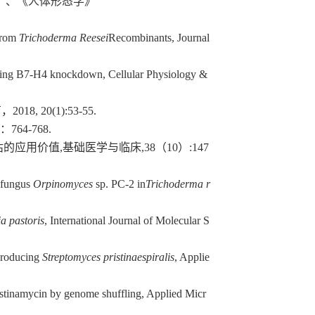
》
、
《
人体形态学
》
from
Trichoderma Reesei
Recombinants, Journal
lowing B7-H4 knockdown, Cellular Physiology &
20(1):53-55.
4-768.
的应用价值,基础医学与临床,38（10）:147
c fungus
Orpinomyces
sp. PC-2 in
Trichoderma r
ia pastoris
, International Journal of Molecular S
producing
Streptomyces pristinaespiralis
, Applie
ristinamycin by genome shuffling, Applied Micr