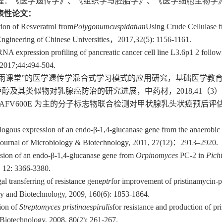
程
：
《
医学遗传学
》
、
《
组织学与胚胎学
》
、
《
医学细胞生物学
表性论文：
tion of Resveratrol from
Polygonumcuspidatum
Using Crude Cellulase 
Engineering of Chinese Universities，2017,32(5): 1156-1161.
NA expression profiling of pancreatic cancer cell line L3.6p1 2 fol
,2017;44:494-504.
“雨课堂”的医学遗传学混合式学习模式的应用研究，基础医学教育，2018, 
芦醇及其类似物对乳腺癌防治的研究进展，中药材，2018,41（3）：76
BRAFV600E 为主的分子标志物联合检测对甲状腺乳头状癌预后评估
logous expression of an endo-β-1,4-glucanase gene from the anaerobi
Journal of Microbiology & Biotechnology, 2011, 27(12)：2913–2920.
sion of an endo-β-1,4-glucanase gene from
Orpinomyces
PC-2 in
Pich
, 12: 3366-3380.
al transferring of resistance gene
ptr
for improvement of pristinamycin-
y and Biotechnology, 2009, 160(6): 1853-1864.
ion of
Streptomyces pristinaespiralis
for resistance and production of p
Biotechnology, 2008, 80(2): 261-267.