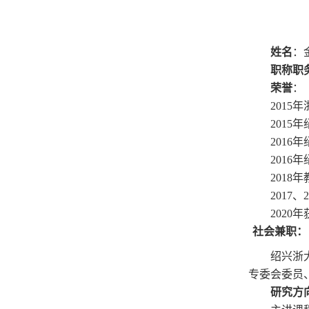
姓名
：
职称职
荣誉
：
201
2015
2
016
2
016
2
018
2
017
、
2020
社会兼职：
绍兴浙
专委会委员
研究方