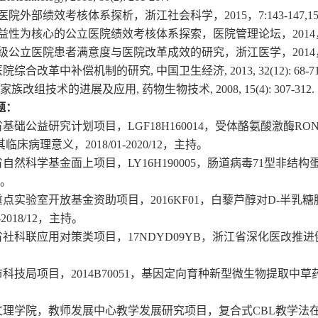
医院外部绩效考核体系探析，浙江社会科学，
2015，7:143-147,1
益性为核心的公立医院绩效考核体系探索，医院管理论坛，
201
级公立医院患者满意度与医院改革成效的研究，浙江医学，
2014
医院综合改革中补偿机制的研究
, 中国卫生经济, 2013, 32(12): 68-71
家族改组技术的进展及应用, 药物生物技术, 2008, 15(4): 307-312.
题：
省基础公益研究计划项目，
LGF18H160014，受体酪氨酸激酶
其临床病理意义，
20
1
8/01-20
2
0/12
，主持。
省自然科学基金面上项目，
L
Y16H190005
，肠道病毒
7
1型非结构
与。
重点实验室开放基金资助项目，
2016KF01，白藜芦醇对D-
-2018/12
，主持。
省社科联应用对策类项目，
17NDYD09YB，浙江省深化医改推
市科技局项目，
2014B70051，基因定向育种新型微生物提取中草
文理学院，教师发展中心教学发展研究项目，复合式
CBL教学法