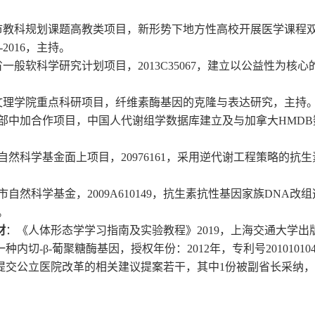
市教科规划课题高教类项目，新形势下地方性高校开展医学课程
-
2016
，主持。
省
一般
软科学研究计划项目
，
2
013C35067
，
建立以公益性为核心
。
文理学院重点科研项目，纤维素酶基因的克隆与表达研究，主持
部中加合作项目，中国人代谢组学数据库建立及与加拿大
HMD
自然科学基金面上项目，
20976161
，采用逆代谢工程策略的抗生
市自然科学基金，
2009A610149
，抗生素抗性基因家族
DNA改组
。
材
：
《
人体形态学学习指南及实验教程
》
2
019
，上海交通大学出
一种内切
-β-葡聚糖酶基因，授权年份：2012年，专利号2010101047
提交公立医院改革的相关建议提案若干，其中
1份被副省长采纳