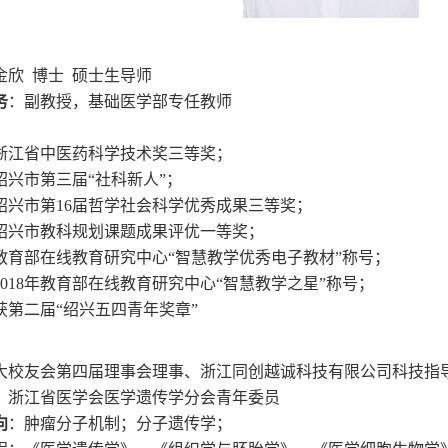
金欣
博士 硕士生导师
务
：
副教授
，
基础医学部专任教师
5年浙江省中医药科学技术奖三等奖；
年绍兴市第三届“社科新人”；
年绍兴市第
1
6届哲学社会科学优秀成果三等奖
；
年绍兴市教科规划课题成果评优一等奖
；
年教育部在线教育研究中心
“智慧教学优秀电子教材”称号；
2
018年教育部在线教育研究中心
“智慧教学之星”称号；
年获第二届“
绍兴五四青年奖章”
大校友会第四届理事会理事、浙江同创越诚科技有限公司科技指
、浙江省医学会医学遗传学分会青年委员
向
：肿瘤分子机制；分子遗传学；