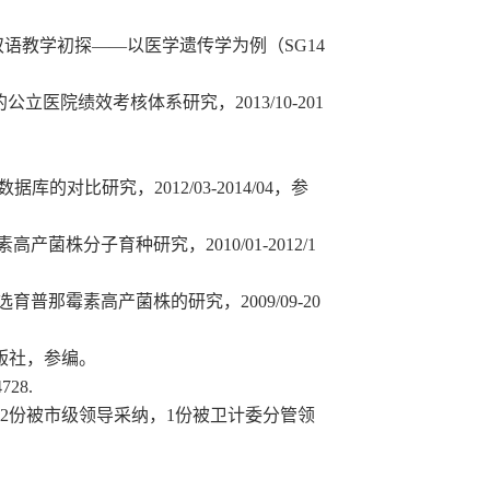
双语教学初探
——以医学遗传学为例（SG14
的公立医院绩效考核体系研究
，
2
013/10-201
。
B数据库的对比研究，2012
/0
3
-2014/04
，参
素高产菌株分子育种研究，
2010/
01
-2012
/
1
选育普那霉素高产菌株的研究，2009/
09-
20
版社，参编。
28.
，2份被市级领导采纳，1份被卫计委分管领