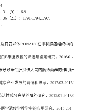
54
4，31（9）：6-9.
，36（21）：1791-1794,1797.
.
RON及其变异体RONΔ160在甲状腺癌组织中的
蛋白B细胞表位的筛选与鉴定研究
，
2
016/01-
半乳糖胺导致急性肝损伤大鼠的肠道菌群的作用研
进健康产业发展的调研和思考，2017
/03-2017/
药活性成分白藜芦醇的研究，2015/
01
-2017/
0
在医学遗传学教学中的应用研究，2
015
-
201