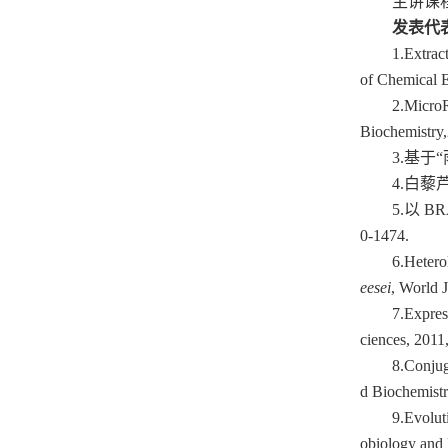
主讲课
发表代
1.Extrac
of Chemical 
2.MicroR
Biochemistry
3.基于
4.白藜
5.以 
0-1474.
6.
Hetero
eesei
, World 
7.
Expres
ciences, 2011
8.
Conjug
d Biochemistr
9.
Evolut
obiology and 