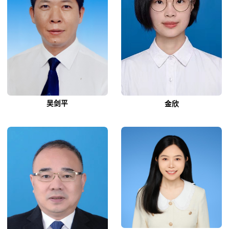
吴剑平
金欣