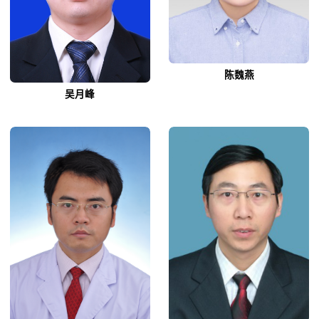
陈魏燕
吴月峰