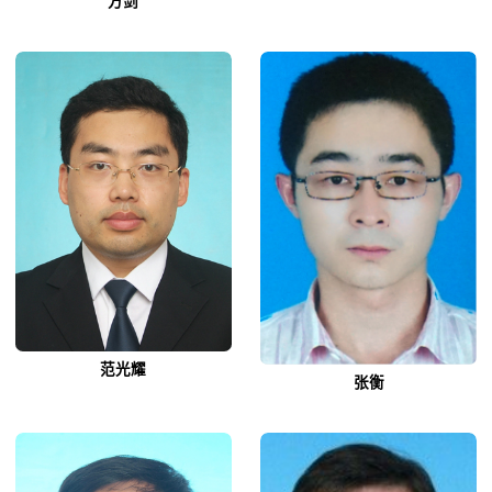
方剑
范光耀
张衡