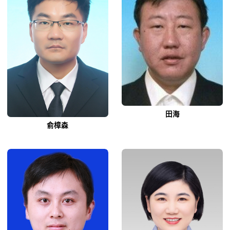
田海
俞樟森