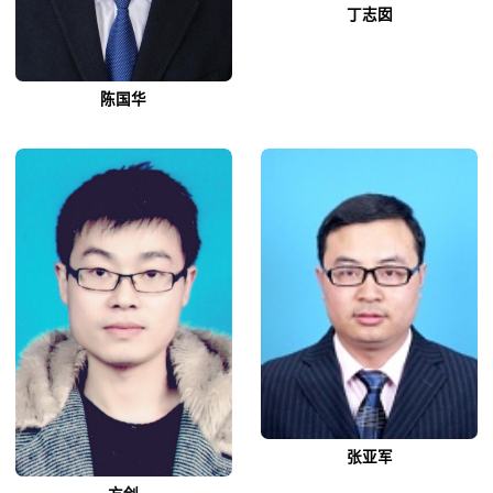
丁志囡
陈国华
张亚军