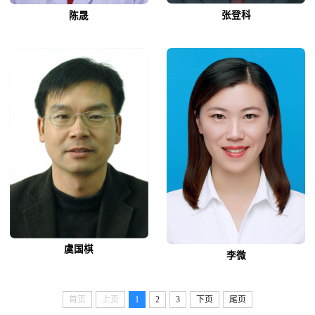
张登科
陈晟
虞国棋
李微
首页
上页
1
2
3
下页
尾页